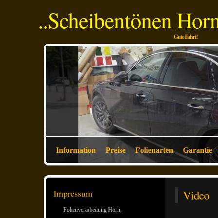
..Scheibentönen Horn
Gute Fahrt!
Information
Preise
Folienarten
Garantie
Impressum
Video
Folienverarbeitung Horn,