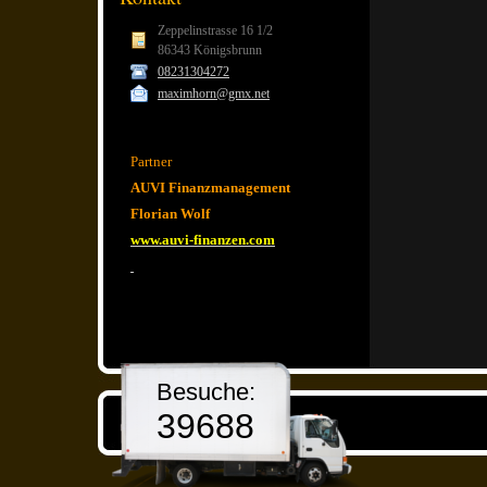
Zeppelinstrasse 16 1/2
86343 Königsbrunn
08231304272
maximhorn@gmx.net
Partner
AUVI Finanzmanagement
Florian Wolf
www.auvi-finanzen.com
Besuche:
39688