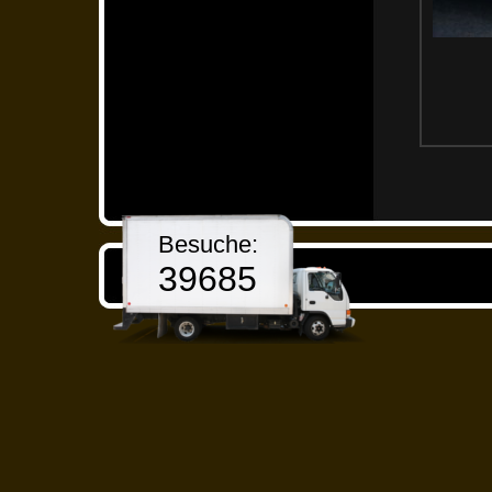
Besuche:
39685