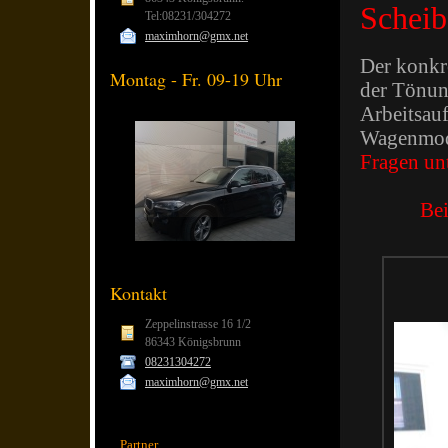
Scheib
Tel:08231/304272
maximhorn@gmx.net
Der konkre
Montag - Fr. 09-19 Uhr
der Tönung
Arbeitsau
Wagenmodel
Fragen un
Bei
Kontakt
Zeppelinstrasse 16 1/2
86343 Königsbrunn
08231304272
maximhorn@gmx.net
Partner